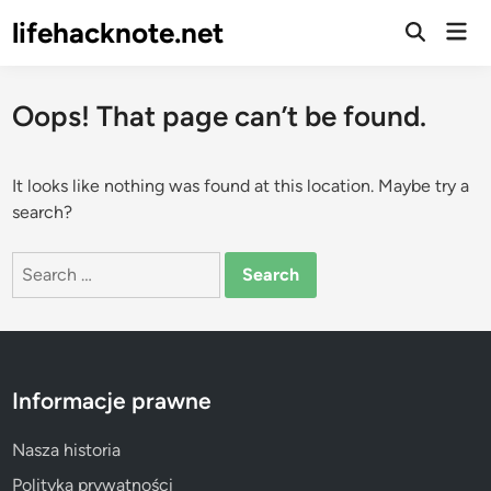
Skip
lifehacknote.net
Mai
to
Open
Men
Search
content
Oops! That page can’t be found.
It looks like nothing was found at this location. Maybe try a
search?
Search
for:
Informacje prawne
Nasza historia
Polityka prywatności