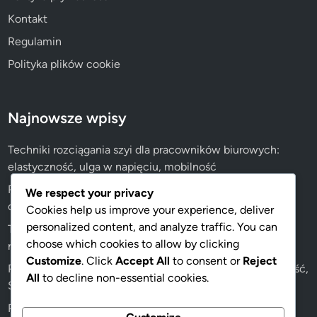
Kontakt
Regulamin
Polityka plików cookie
Najnowsze wpisy
Techniki rozciągania szyi dla pracowników biurowych:
elastyczność, ulga w napięciu, mobilność
Pomysły na układ przestrzeni roboczej dla ergonomii:
We respect your privacy
optymalizacja przepływu, dostępność, ergonomia
Cookies help us improve your experience, deliver
personalized content, and analyze traffic. You can
Techniki oddechowe na ulgę w bólu szyi: relaksacja,
choose which cookies to allow by clicking
redukcja stresu, koncentracja
Customize
. Click
Accept All
to consent or
Reject
Postawy przyjazne dla ciała w pracy biurowej: Świadomość,
All
to decline non-essential cookies.
Spójność, Techniki
Pilates na ulgę w bólu szyi: siła rdzenia, wyrównanie,