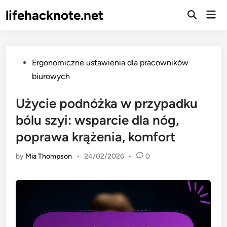
Skip
lifehacknote.net
Mai
to
Open
Men
Search
content
Posted
Ergonomiczne ustawienia dla pracowników
in
biurowych
Użycie podnóżka w przypadku
bólu szyi: wsparcie dla nóg,
poprawa krążenia, komfort
by
Mia Thompson
•
24/02/2026
•
0