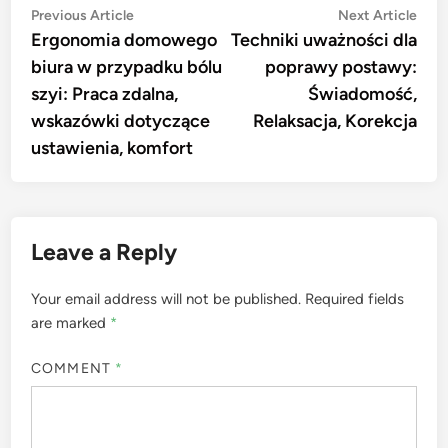
Post
Previous
Nex
Previous Article
Next Article
article:
artic
Ergonomia domowego
Techniki uważności dla
navigation
biura w przypadku bólu
poprawy postawy:
szyi: Praca zdalna,
Świadomość,
wskazówki dotyczące
Relaksacja, Korekcja
ustawienia, komfort
Leave a Reply
Your email address will not be published.
Required fields
are marked
*
COMMENT
*