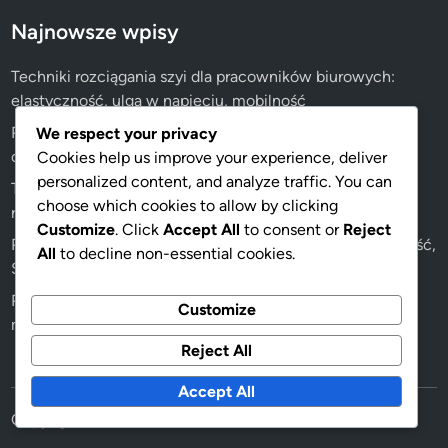
Najnowsze wpisy
Techniki rozciągania szyi dla pracowników biurowych:
elastyczność, ulga w napięciu, mobilność
Pomysły na układ przestrzeni roboczej dla ergonomii:
We respect your privacy
optymalizacja przepływu, dostępność, ergonomia
Cookies help us improve your experience, deliver
personalized content, and analyze traffic. You can
Techniki oddechowe na ulgę w bólu szyi: relaksacja,
choose which cookies to allow by clicking
redukcja stresu, koncentracja
Customize
. Click
Accept All
to consent or
Reject
Postawy przyjazne dla ciała w pracy biurowej: Świadomość,
All
to decline non-essential cookies.
Spójność, Techniki
Pilates na ulgę w bólu szyi: siła rdzenia, wyrównanie,
Customize
mobilność
Reject All
Accept All
Copyright © 2026
lifehacknote.net
.